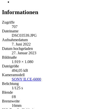
Informationen
Zugriffe
707
Dateiname
DSC03539.JPG
Aufnahmedatum
7. Juni 2022
Datum hochgeladen
27. Januar 2023
Bildmaße
1.919 × 1.080
Dateigröße
494,05 kB
Kameramodell
SONY ILCE-6000
Belichtung
1/125 s
Blende
f/8
Brennweite
16mm