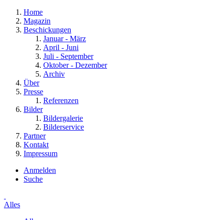
Home
Magazin
Beschickungen
Januar - März
April - Juni
Juli - September
Oktober - Dezember
Archiv
Über
Presse
Referenzen
Bilder
Bildergalerie
Bilderservice
Partner
Kontakt
Impressum
Anmelden
Suche
Alles