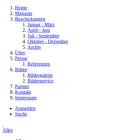
Home
Magazin
Beschickungen
Januar - März
April - Juni
Juli - September
Oktober - Dezember
Archiv
Über
Presse
Referenzen
Bilder
Bildergalerie
Bilderservice
Partner
Kontakt
Impressum
Anmelden
Suche
Alles