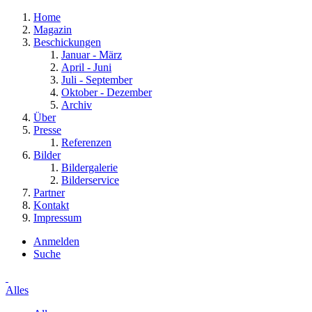
Home
Magazin
Beschickungen
Januar - März
April - Juni
Juli - September
Oktober - Dezember
Archiv
Über
Presse
Referenzen
Bilder
Bildergalerie
Bilderservice
Partner
Kontakt
Impressum
Anmelden
Suche
Alles