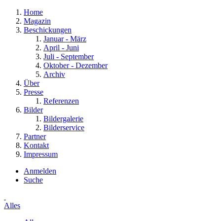
Home
Magazin
Beschickungen
Januar - März
April - Juni
Juli - September
Oktober - Dezember
Archiv
Über
Presse
Referenzen
Bilder
Bildergalerie
Bilderservice
Partner
Kontakt
Impressum
Anmelden
Suche
Alles