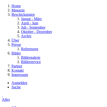
Home
Magazin
Beschickungen
Januar - März
April - Juni
Juli - September
Oktober - Dezember
Archiv
Über
Presse
Referenzen
Bilder
Bildergalerie
Bilderservice
Partner
Kontakt
Impressum
Anmelden
Suche
Alles