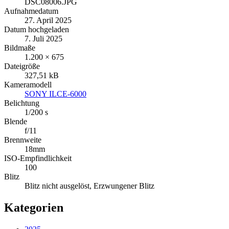
DSC08006.JPG
Aufnahmedatum
27. April 2025
Datum hochgeladen
7. Juli 2025
Bildmaße
1.200 × 675
Dateigröße
327,51 kB
Kameramodell
SONY ILCE-6000
Belichtung
1/200 s
Blende
f/11
Brennweite
18mm
ISO-Empfindlichkeit
100
Blitz
Blitz nicht ausgelöst, Erzwungener Blitz
Kategorien