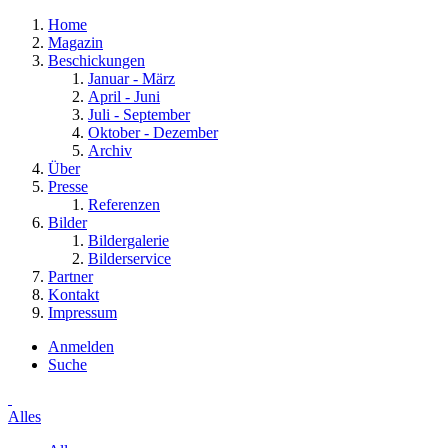
Home
Magazin
Beschickungen
Januar - März
April - Juni
Juli - September
Oktober - Dezember
Archiv
Über
Presse
Referenzen
Bilder
Bildergalerie
Bilderservice
Partner
Kontakt
Impressum
Anmelden
Suche
Alles