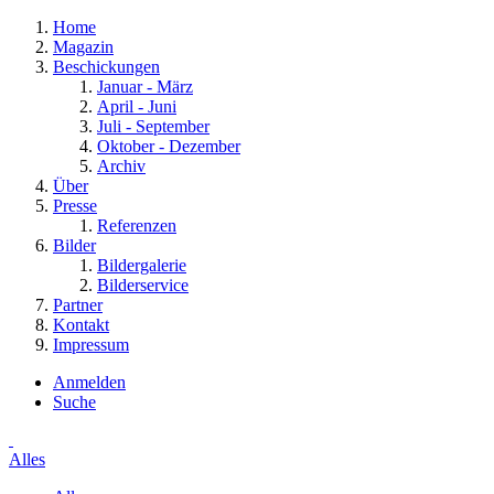
Home
Magazin
Beschickungen
Januar - März
April - Juni
Juli - September
Oktober - Dezember
Archiv
Über
Presse
Referenzen
Bilder
Bildergalerie
Bilderservice
Partner
Kontakt
Impressum
Anmelden
Suche
Alles