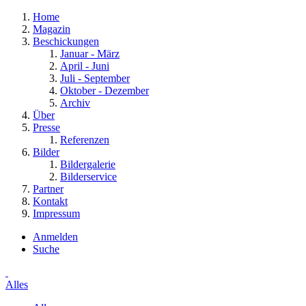
Home
Magazin
Beschickungen
Januar - März
April - Juni
Juli - September
Oktober - Dezember
Archiv
Über
Presse
Referenzen
Bilder
Bildergalerie
Bilderservice
Partner
Kontakt
Impressum
Anmelden
Suche
Alles