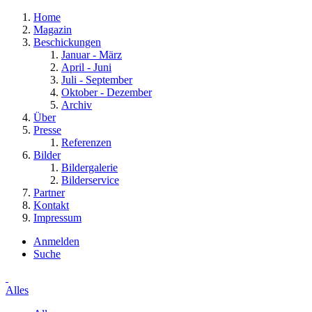
Home
Magazin
Beschickungen
Januar - März
April - Juni
Juli - September
Oktober - Dezember
Archiv
Über
Presse
Referenzen
Bilder
Bildergalerie
Bilderservice
Partner
Kontakt
Impressum
Anmelden
Suche
Alles