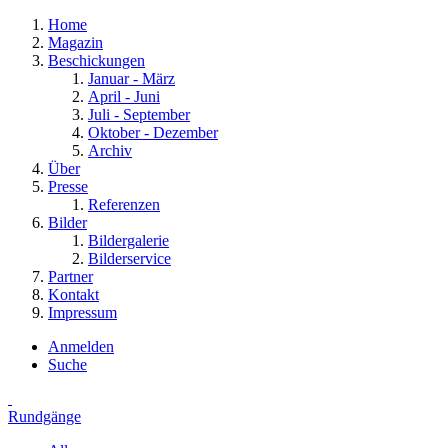
Home
Magazin
Beschickungen
Januar - März
April - Juni
Juli - September
Oktober - Dezember
Archiv
Über
Presse
Referenzen
Bilder
Bildergalerie
Bilderservice
Partner
Kontakt
Impressum
Anmelden
Suche
Rundgänge