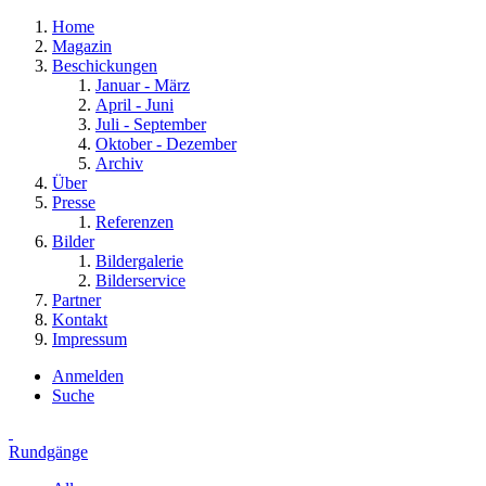
Home
Magazin
Beschickungen
Januar - März
April - Juni
Juli - September
Oktober - Dezember
Archiv
Über
Presse
Referenzen
Bilder
Bildergalerie
Bilderservice
Partner
Kontakt
Impressum
Anmelden
Suche
Rundgänge