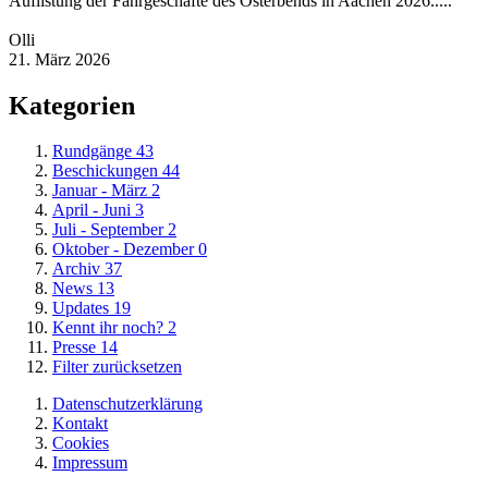
Auflistung der Fahrgeschäfte des Osterbends in Aachen 2026.....
Olli
21. März 2026
Kategorien
Rundgänge
43
Beschickungen
44
Januar - März
2
April - Juni
3
Juli - September
2
Oktober - Dezember
0
Archiv
37
News
13
Updates
19
Kennt ihr noch?
2
Presse
14
Filter zurücksetzen
Datenschutzerklärung
Kontakt
Cookies
Impressum