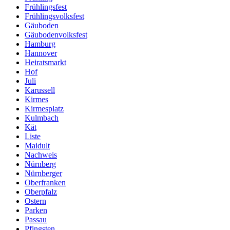
Frühlingsfest
Frühlingsvolksfest
Gäuboden
Gäubodenvolksfest
Hamburg
Hannover
Heiratsmarkt
Hof
Juli
Karussell
Kirmes
Kirmesplatz
Kulmbach
Kät
Liste
Maidult
Nachweis
Nürnberg
Nürnberger
Oberfranken
Oberpfalz
Ostern
Parken
Passau
Pfingsten