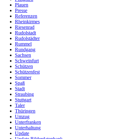
Plauen
Presse
Referenzen
Rheinkirmes
Riesenrad
Rudolstadt
Rudolstädter
Rummel
Rundgang
Sachsen
Schweinfurt
Schützen
Schützenfest
Sommer
Spaß
Stadt
Straubing
Stuttgart
Taler
Thüringen
Umzug
Unterfranken
Unterhaltung
Update
Update Bilderdatenbank