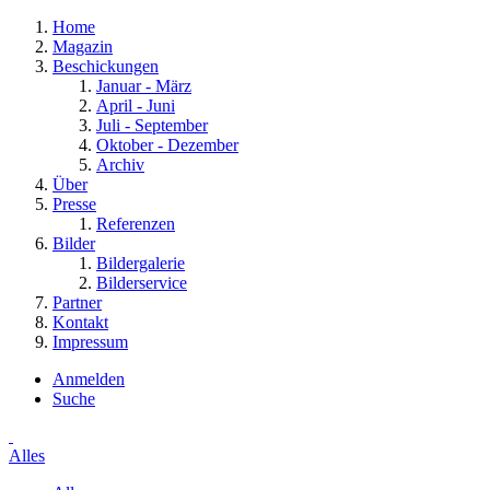
Home
Magazin
Beschickungen
Januar - März
April - Juni
Juli - September
Oktober - Dezember
Archiv
Über
Presse
Referenzen
Bilder
Bildergalerie
Bilderservice
Partner
Kontakt
Impressum
Anmelden
Suche
Alles