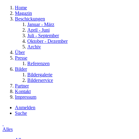
Home
Magazin
Beschickungen
Januar - März
April - Juni
Juli - September
Oktober - Dezember
Archiv
Über
Presse
Referenzen
Bilder
Bildergalerie
Bilderservice
Partner
Kontakt
Impressum
Anmelden
Suche
Alles