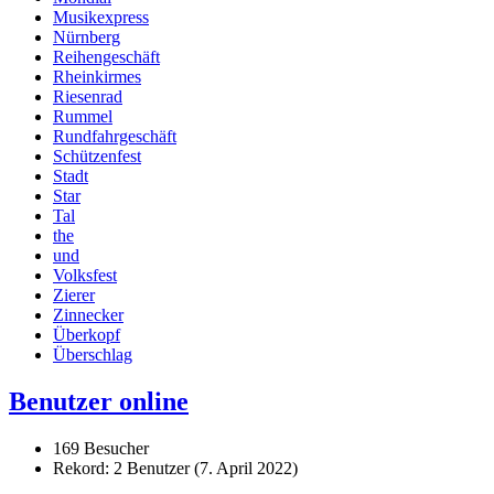
Musikexpress
Nürnberg
Reihengeschäft
Rheinkirmes
Riesenrad
Rummel
Rundfahrgeschäft
Schützenfest
Stadt
Star
Tal
the
und
Volksfest
Zierer
Zinnecker
Überkopf
Überschlag
Benutzer online
169 Besucher
Rekord: 2 Benutzer (
7. April 2022
)