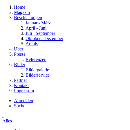
Home
Magazin
Beschickungen
Januar - März
April - Juni
Juli - September
Oktober - Dezember
Archiv
Über
Presse
Referenzen
Bilder
Bildergalerie
Bilderservice
Partner
Kontakt
Impressum
Anmelden
Suche
Alles