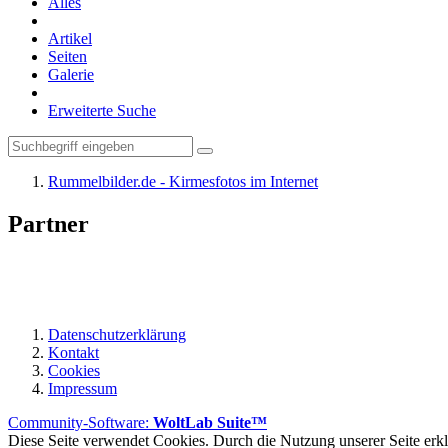
Alles
Artikel
Seiten
Galerie
Erweiterte Suche
Rummelbilder.de - Kirmesfotos im Internet
Partner
Nachfolgend sind hier unsere Partner, mit denen wir kooperieren, aufge
Datenschutzerklärung
Kontakt
Cookies
Impressum
Community-Software:
WoltLab Suite™
Diese Seite verwendet Cookies. Durch die Nutzung unserer Seite erklä