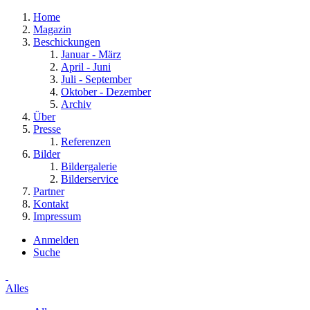
Home
Magazin
Beschickungen
Januar - März
April - Juni
Juli - September
Oktober - Dezember
Archiv
Über
Presse
Referenzen
Bilder
Bildergalerie
Bilderservice
Partner
Kontakt
Impressum
Anmelden
Suche
Alles