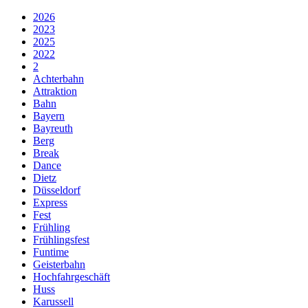
2026
2023
2025
2022
2
Achterbahn
Attraktion
Bahn
Bayern
Bayreuth
Berg
Break
Dance
Dietz
Düsseldorf
Express
Fest
Frühling
Frühlingsfest
Funtime
Geisterbahn
Hochfahrgeschäft
Huss
Karussell