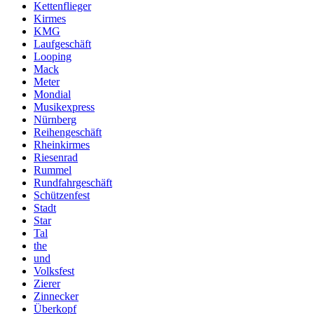
Kettenflieger
Kirmes
KMG
Laufgeschäft
Looping
Mack
Meter
Mondial
Musikexpress
Nürnberg
Reihengeschäft
Rheinkirmes
Riesenrad
Rummel
Rundfahrgeschäft
Schützenfest
Stadt
Star
Tal
the
und
Volksfest
Zierer
Zinnecker
Überkopf