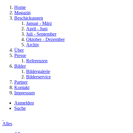
Home
Magazin
Beschickungen
Januar - März
April - Juni
Juli - September
Oktober - Dezember
Archiv
Über
Presse
Referenzen
Bilder
Bildergalerie
Bilderservice
Partner
Kontakt
Impressum
Anmelden
Suche
Alles