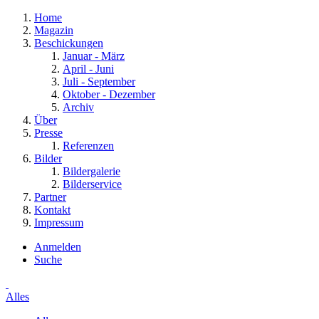
Home
Magazin
Beschickungen
Januar - März
April - Juni
Juli - September
Oktober - Dezember
Archiv
Über
Presse
Referenzen
Bilder
Bildergalerie
Bilderservice
Partner
Kontakt
Impressum
Anmelden
Suche
Alles