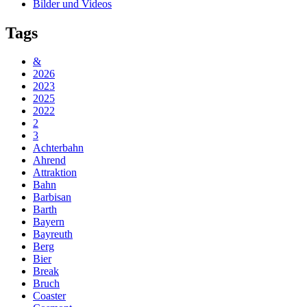
Bilder und Videos
Tags
&
2026
2023
2025
2022
2
3
Achterbahn
Ahrend
Attraktion
Bahn
Barbisan
Barth
Bayern
Bayreuth
Berg
Bier
Break
Bruch
Coaster