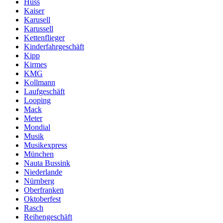
Huss
Kaiser
Karusell
Karussell
Kettenflieger
Kinderfahrgeschäft
Kipp
Kirmes
KMG
Kollmann
Laufgeschäft
Looping
Mack
Meter
Mondial
Musik
Musikexpress
München
Nauta Bussink
Niederlande
Nürnberg
Oberfranken
Oktoberfest
Rasch
Reihengeschäft