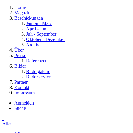
Home
Magazin
Beschickungen
Januar - März
April - Juni
Juli - September
Oktober - Dezember
Archiv
Über
Presse
Referenzen
Bilder
Bildergalerie
Bilderservice
Partner
Kontakt
Impressum
Anmelden
Suche
Alles