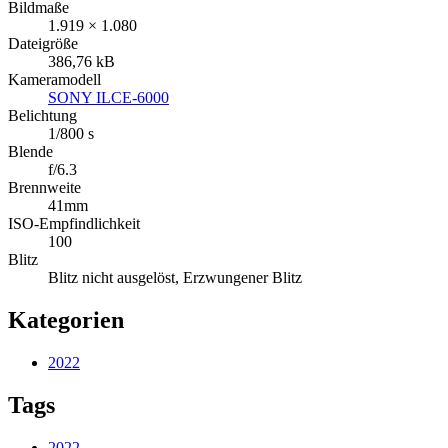
Bildmaße
1.919 × 1.080
Dateigröße
386,76 kB
Kameramodell
SONY ILCE-6000
Belichtung
1/800 s
Blende
f/6.3
Brennweite
41mm
ISO-Empfindlichkeit
100
Blitz
Blitz nicht ausgelöst, Erzwungener Blitz
Kategorien
2022
Tags
2022