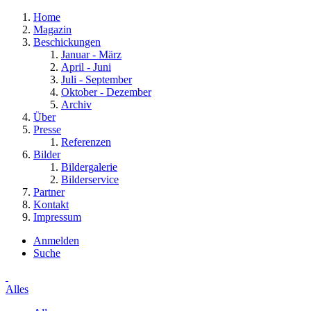
Home
Magazin
Beschickungen
Januar - März
April - Juni
Juli - September
Oktober - Dezember
Archiv
Über
Presse
Referenzen
Bilder
Bildergalerie
Bilderservice
Partner
Kontakt
Impressum
Anmelden
Suche
Alles