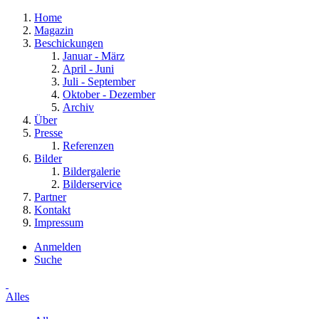
Home
Magazin
Beschickungen
Januar - März
April - Juni
Juli - September
Oktober - Dezember
Archiv
Über
Presse
Referenzen
Bilder
Bildergalerie
Bilderservice
Partner
Kontakt
Impressum
Anmelden
Suche
Alles