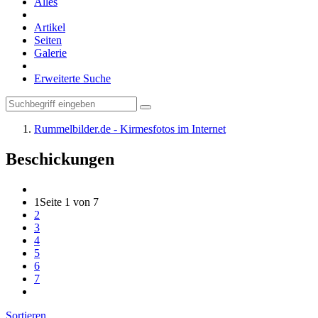
Alles
Artikel
Seiten
Galerie
Erweiterte Suche
Rummelbilder.de - Kirmesfotos im Internet
Beschickungen
1
Seite 1 von 7
2
3
4
5
6
7
Sortieren