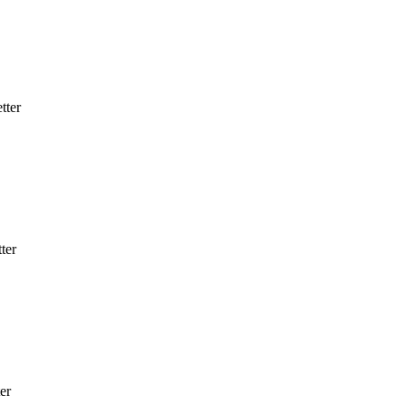
tter
ter
er