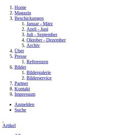
Home
Magazin
Beschickungen
Januar - März
April - Juni
Juli - September
Oktober - Dezember
Archiv
Über
Presse
Referenzen
Bilder
Bildergalerie
Bilderservice
Partner
Kontakt
Impressum
Anmelden
Suche
Artikel