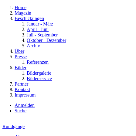
Home
Magazin
Beschickungen
Januar - März
April - Juni
Juli - September
Oktober - Dezember
Archiv
Über
Presse
Referenzen
Bilder
Bildergalerie
Bilderservice
Partner
Kontakt
Impressum
Anmelden
Suche
Rundgänge